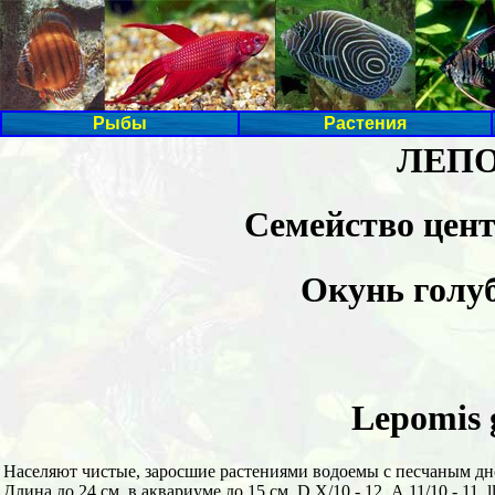
Рыбы
Растения
ЛЕПО
Семейство цент
Окунь голу
Lepomis g
Населяют чистые, заросшие растениями водоемы с песчаным дн
Длина до 24 см, в аквариуме до 15 см. D X/10 - 12, А 11/10 - 11, ll