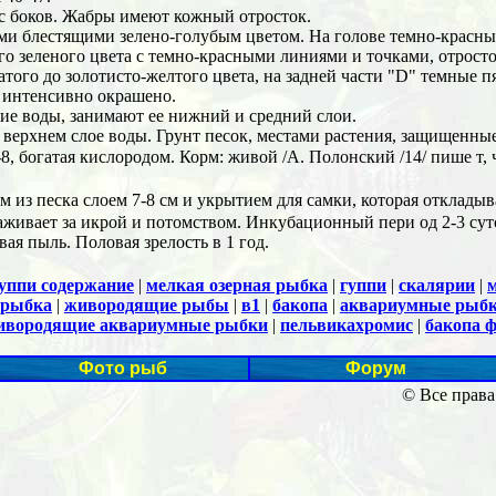
 с боков. Жабры имеют кожный отросток.
и блестящими зелено-голубым цветом. На голове темно-красны
 зеленого цвета с темно-красными линиями и точками, отросто
того до золотисто-желтого цвета, на задней части "D" темные 
е интенсивно окрашено.
ие воды, занимают ее нижний и средний слои.
верхнем слое воды. Грунт песок, местами растения, защищенны
7-8, богатая кислородом. Корм: живой /А. Полонский /14/ пише т,
м из песка слоем 7-8 см и укрытием для самки, которая откладыва
хаживает за икрой и потомством. Инкубационный пери од 2-3 суто
ая пыль. Половая зрелость в 1 год.
уппи содержание
|
мелкая озерная рыбка
|
гуппи
|
скалярии
|
рыбка
|
живородящие рыбы
|
в1
|
бакопа
|
аквариумные рыбк
ивородящие аквариумные рыбки
|
пельвикахромис
|
бакопа 
Фото рыб
Форум
© Все права