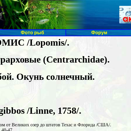
Фото рыб
Форум
МИС /Lopomis/.
рарховые (Centrarchidae).
бой. Окунь солнечный.
ibbos /Linne, 1758/.
ом от Великих озер до штатов Техас и Флорида /США/.
 40-47.