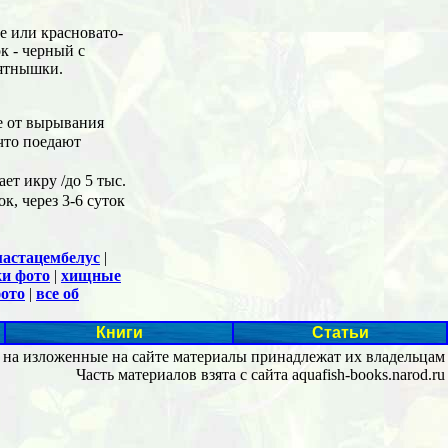
е или красновато-
к - черный с
пятнышки.
е от вырывания
 что поедают
ет икру /до 5 тыс.
к, через 3-6 суток
мастацембелус
|
и фото
|
хищные
фото
|
все об
Книги
Статьи
 на изложенные на сайте материалы принадлежат их владельцам
Часть материалов взята с сайта aquafish-books.narod.ru