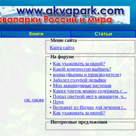
Книги
Статьи
Меню сайта
Карта сайта
На форуме
•
Как ухаживать за икрой?
•
Какой компрессор выбрать?
•
корма (фырмы и производители)
•
Заболел голубой дельфин
•
Мои аквариумные растения
•
Каких улиток можно содержать с ...
•
Попал цветной мел в аквариум, ч...
см. также
•
Пруд
•
Велпанат из Индии для лечения г...
•
Как ухаживать за икрой?
Интересные предложения