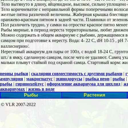
Тело вытянуто в длину, яйцевидное, высокое, сильно уплощено
Тело коричневатое с неправильной формы поперечными волосам
желтые пятна различной величины. Жаберная крышка блестящего
оранжево-красным пятном в задней части. Плавники от зеленова
Пол различить трудно, у самки на отростке красное пятно мене
Рыбы мирные, в период нереста территориальны, любят движен
Можно содержать в общем аквариуме с рыбами, держащимися в 
самцом при подготовке к нересту. Вода: 4- 22 С, dH 10-15 , рН 
валлиснерию/.
Нерестовый аквариум для пары от 100л, с водой 18-24 С, грунто
шт./ в ямку, сделанную самцом, после чего ее удаляют. Самец у
мальки плывут стайкой под охраной самца. Стартовый корм: жив
неоны рыбки
|
скалярии совместимость с другими рыбами
|
г
ампулярия
|
макрогнатус
|
эхинодорусы
|
рыбка неон
|
рыбы
|
рыбы
|
гиринохейлус
|
оформление аквариума для цихлид
|
ж
аквариумах
|
жизнь в воде
Рыбы
Растения
© VLR 2007-2022