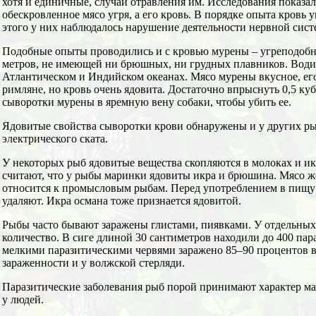
хотя и единичные, случаи отравления им. Исследования показал
обескровленное мясо угря, а его кровь. В порядке опыта кровь
этого у них наблюдалось нарушение деятельности нервной сист
Подобные опыты проводились и с кровью мурены – угреподобн
метров, не имеющей ни брюшных, ни грудных плавников. Води
Атлантическом и Индийском океанах. Мясо мурены вкусное, ег
римляне, но кровь очень ядовита. Достаточно впрыснуть 0,5 ку
сыворотки мурены в яремную вену собаки, чтобы убить ее.
Ядовитые свойства сыворотки крови обнаружены и у других рыб
электрического ската.
У некоторых рыб ядовитые вещества скопляются в молоках и и
считают, что у рыбы маринки ядовиты икра и брюшина. Мясо же
относится к промысловым рыбам. Перед употреблением в пищ
удаляют. Икра османа тоже признается ядовитой.
Рыбы часто бывают заражены глистами, пиявками. У отдельных
количество. В сиге длиной 30 сантиметров находили до 400 па
мелкими паразитическими червями заражено 85–90 процентов 
зараженности и у волжской стерляди.
Паразитические заболевания рыб порой принимают характер ма
у людей.