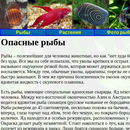
Рыбы
Растения
Фото рыб
Опасные рыбы
Рыбы – полезнейшие для человека животные, но как "нет худа без
без худа. Все мы на себе испытали, что уколы крепких и острых
вызывают ощущение резкой боли, которая может держаться долг
воспаляется. Между тем, обычные уколы, царапины, порезы не 
быстро заживают. В чем же причина болезненности уколов окуня
ядовитая жидкость с окуневого плавника.
Есть рыбы, имеющие специальные ядоносные снаряды. Яд некот
человека. Между юго-восточной оконечностью Азии и Австрали
водится ядовитая рыба синанцея (русское название ее бородавча
Рыба размером до 45 сантиметров, несколько похожа на бычков
вперед, глаза торчат над лбом, тело без чешуи, но покрыто бор
колючки. Яд находится в особых резервуарах, расположенных у
Окраска делает рыбу незаметной. Стоит наколоться о луч, как 
потечет из резервуара в ранку. Люди боятся синанцеи больше, че