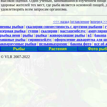
высокой оценки. Один ученый, занимавшийся изучением пищи л
здоровье жителей тех мест, где рыба является основной пищей, 
удовлетворять всем запросам организма.
<<< назад
|
оглавление
|
вперед >
неоны рыбки
|
скалярии совместимость с другими рыбами
|
г
озерная рыбка
|
гуппи
|
скалярии
|
мастацембелус
|
ампуляри
рыбка неон
|
рыбы
|
рыбка
|
живородящие рыбы
|
в1
|
бакопа
хищные рыбы
|
гиринохейлус
|
оформление аквариума для ц
аквариумные рыбки
|
пельвикахромис
|
бакопа фото
|
все об
Рыбы
Растения
Фото рыб
© VLR 2007-2022