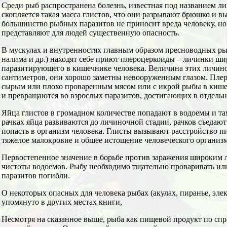
Среди рыб распространена болезнь, известная под названием л
скопляется такая масса глистов, что они разрывают брюшко и в
большинство рыбных паразитов не приносит вреда человеку, но
представляют для людей существенную опасность.
В мускулах и внутренностях главным образом пресноводных рыб
налима и др.) находят себе приют плероцеркоиды – личинки шир
паразитирующего в кишечнике человека. Величина этих личинок
сантиметров, они хорошо заметны невооруженным глазом. Плер
сырым или плохо проваренным мясом или с икрой рыбы в кишеч
и превращаются во взрослых паразитов, достигающих в отдельн
Яйца глистов в громадном количестве попадают в водоемы и т
рачках яйца развиваются до личиночной стадии, рачков съедаю
попасть в организм человека. Глисты вызывают расстройство 
тяжелое малокровие и общее истощение человеческого организм
Первостепенное значение в борьбе против заражения широким 
чистоты водоемов. Рыбу необходимо тщательно проваривать ил
паразитов погибли.
О некоторых опасных для человека рыбах (акулах, пиранье, эле
упомянуто в других местах книги,
Несмотря на сказанное выше, рыба как пищевой продукт по спр