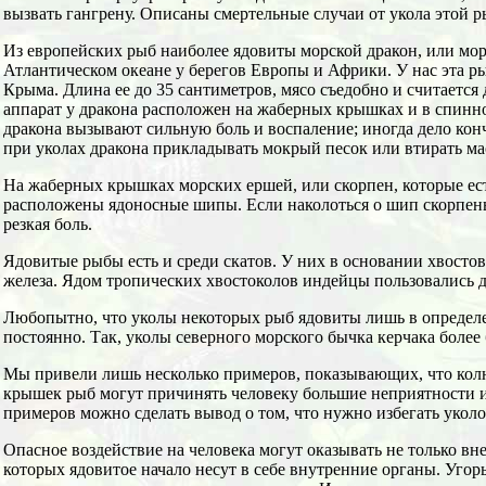
вызвать гангрену. Описаны смертельные случаи от укола этой 
Из европейских рыб наиболее ядовиты морской дракон, или мор
Атлантическом океане у берегов Европы и Африки. У нас эта ры
Крыма. Длина ее до 35 сантиметров, мясо съедобно и считаетс
аппарат у дракона расположен на жаберных крышках и в спинн
дракона вызывают сильную боль и воспаление; иногда дело кон
при уколах дракона прикладывать мокрый песок или втирать ма
На жаберных крышках морских ершей, или скорпен, которые ест
расположены ядоносные шипы. Если наколоться о шип скорпены,
резкая боль.
Ядовитые рыбы есть и среди скатов. У них в основании хвосто
железа. Ядом тропических хвостоколов индейцы пользовались д
Любопытно, что уколы некоторых рыб ядовиты лишь в определе
постоянно. Так, уколы северного морского бычка керчака более
Мы привели лишь несколько примеров, показывающих, что кол
крышек рыб могут причинять человеку большие неприятности и 
примеров можно сделать вывод о том, что нужно избегать уколо
Опасное воздействие на человека могут оказывать не только вн
которых ядовитое начало несут в себе внутренние органы. Угорь