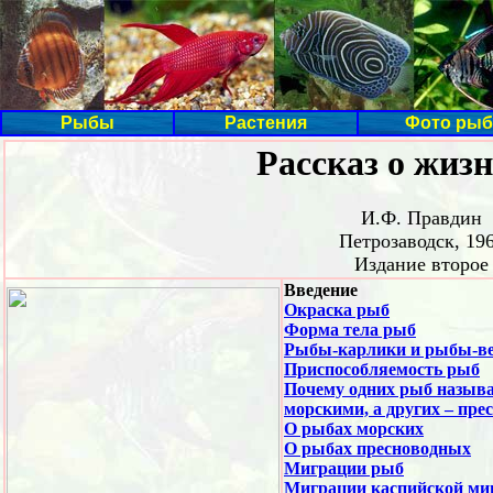
Рыбы
Растения
Фото рыб
Рассказ о жиз
И.Ф. Правдин
Петрозаводск, 19
Издание второе
Введение
Окраска рыб
Форма тела рыб
Рыбы-карлики и рыбы-в
Приспособляемость рыб
Почему одних рыб назыв
морскими, а других – пр
О рыбах морских
О рыбах пресноводных
Миграции рыб
Миграции каспийской ми