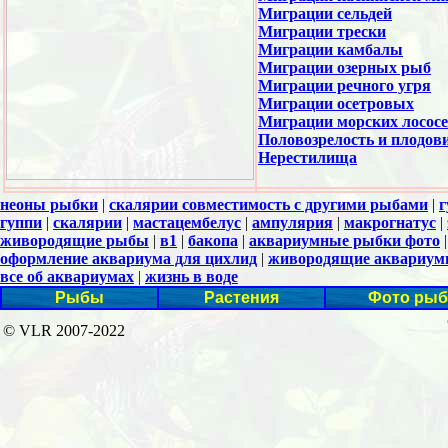
Миграции сельдей
Миграции трески
Миграции камбалы
Миграции озерных рыб
Миграции речного угря
Миграции осетровых
Миграции морских лосос
Половозрелость и плодов
Нерестилища
неоны рыбки
|
скалярии совместимость с другими рыбами
|
г
гуппи
|
скалярии
|
мастацембелус
|
ампулярия
|
макрогнатус
|
живородящие рыбы
|
в1
|
бакопа
|
аквариумные рыбки фото
оформление аквариума для цихлид
|
живородящие аквариум
все об аквариумах
|
жизнь в воде
Рыбы
Растения
Фото рыб
© VLR 2007-2022