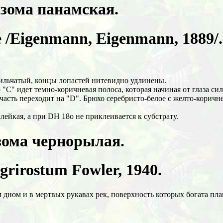
зома панамская.
 /Eigenmann, Eigenmann, 1889/.
вильчатый, концы лопастей нитевидно удлинены.
 "С" идет темно-коричневая полоса, которая начиная от глаза си
я часть переходит на "D". Брюхо серебристо-белое с желто-корич
лейкая, а при DН 18о не приклеивается к субстрату.
ома чернорылая.
grirostum Fowler, 1940.
м дном и в мертвых рукавах рек, поверхность которых богата п
.