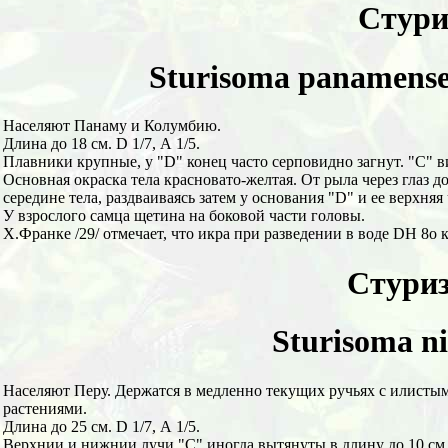
Стури
Sturisoma panamense
Населяют Панаму и Колумбию.
Длина до 18 см. D 1/7, А 1/5.
Плавники крупные, у "D" конец часто серповидно загнут. "С" 
Основная окраска тела красновато-желтая. От рыла через глаз до
середине тела, раздваиваясь затем у основания "D" и ее верхня
У взрослого самца щетина на боковой части головы.
Х.Франке /29/ отмечает, что икра при разведении в воде DН 8о к
Стуриз
Sturisoma ni
Населяют Перу. Держатся в медленно текущих ручьях с илисты
растениями.
Длина до 25 см. D 1/7, А 1/5.
Верхнии и нижнии лучи "С" иногда вытянуты в длину до 10 см