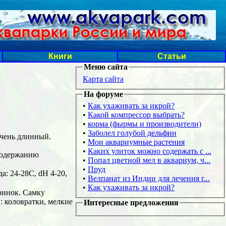
Книги
Статьи
Меню сайта
Карта сайта
На форуме
•
Как ухаживать за икрой?
•
Какой компрессор выбрать?
•
корма (фырмы и производители)
•
Заболел голубой дельфин
очень длинный.
•
Мои аквариумные растения
•
Каких улиток можно содержать с ...
 содержанию
•
Попал цветной мел в аквариум, ч...
•
Пруд
 24-28С, dН 4-20,
•
Велпанат из Индии для лечения г...
•
Как ухаживать за икрой?
кринок. Самку
: коловратки, мелкие
Интересные предложения