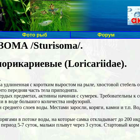
Фото рыб
Форум
ОМА /Sturisoma/.
орикариевые (Loricariidae).
.
ва удлиненная с коротким выростом на рыле, хвостовой стебель 
что передняя часть тела приподнята.
вердых предметах, активны начиная с сумерек. Требовательны к
ии в воде большого количества инфузорий.
еднего слоев воды. Местами заросли, коряги, камни и т.п. Вода:
орягами в потоке воды, на которые самка откладывает до 200 и
период 5-7 суток, мальки плывут через 3 суток. Стартовый корм 