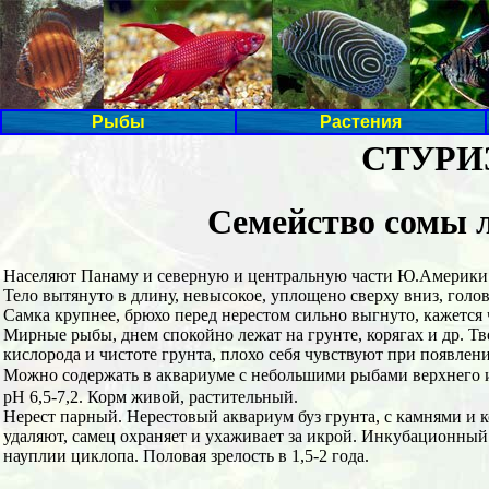
Рыбы
Растения
СТУРИЗ
Семейство сомы л
Населяют Панаму и северную и центральную части Ю.Америки
Тело вытянуто в длину, невысокое, уплощено сверху вниз, голо
Самка крупнее, брюхо перед нерестом сильно выгнуто, кажется 
Мирные рыбы, днем спокойно лежат на грунте, корягах и др. Т
кислорода и чистоте грунта, плохо себя чувствуют при появлен
Можно содержать в аквариуме с небольшими рыбами верхнего и ср
рН 6,5-7,2. Корм живой, растительный.
Нерест парный. Нерестовый аквариум буз грунта, с камнями и к
удаляют, самец охраняет и ухаживает за икрой. Инкубационный 
науплии циклопа. Половая зрелость в 1,5-2 года.