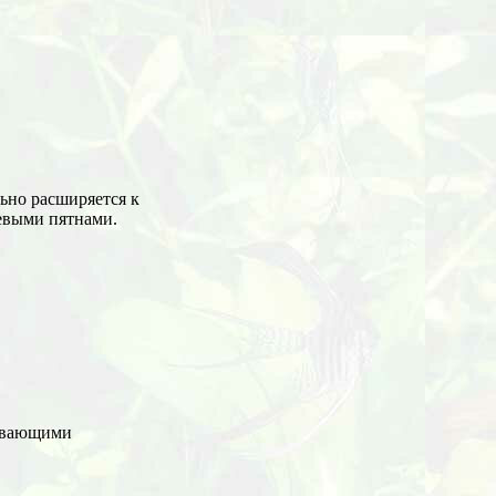
льно расширяется к
невыми пятнами.
лавающими