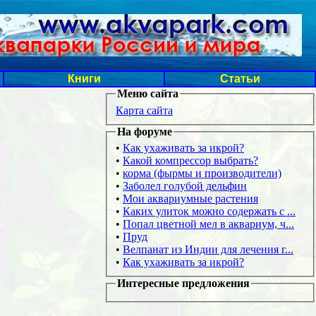
Книги
Статьи
Меню сайта
Карта сайта
На форуме
•
Как ухаживать за икрой?
•
Какой компрессор выбрать?
•
корма (фырмы и производители)
•
Заболел голубой дельфин
•
Мои аквариумные растения
•
Каких улиток можно содержать с ...
•
Попал цветной мел в аквариум, ч...
•
Пруд
•
Велпанат из Индии для лечения г...
•
Как ухаживать за икрой?
Интересные предложения