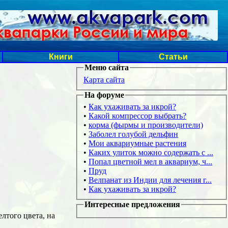
Книги
Статьи
Меню сайта
Карта сайта
На форуме
•
Как ухаживать за икрой?
•
Какой компрессор выбрать?
•
корма (фырмы и производители)
•
Заболел голубой дельфин
•
Мои аквариумные растения
•
Каких улиток можно содержать с ...
•
Попал цветной мел в аквариум, ч...
•
Пруд
•
Велпанат из Индии для лечения г...
•
Как ухаживать за икрой?
Интересные предложения
лтого цвета, на