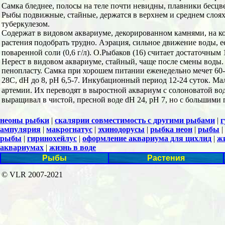
Самка бледнее, полосы на теле почти невидны, плавники бесцв
Рыбы подвижные, стайные, держатся в верхнем и среднем слоях 
туберкулезом.
Содержат в видовом аквариуме, декорированном камнями, на ко
растения подобрать трудно. Аэрация, сильное движение воды, ее 
поваренной соли (0,6 г/л). О.Рыбаков (16) считает достаточным 
Нерест в видовом аквариуме, стайный, чаще после смены воды.
пенопласту. Самка при хорошем питании еженедельно мечет 60-7
28С, dH до 8, рН 6,5-7. Инкубационный период 12-24 суток. 
артемии. Их переводят в выростной аквариум с солоноватой во
выращивал в чистой, пресной воде dH 24, рН 7, но с большими п
неоны рыбки
|
скалярии совместимость с другими рыбами
|
г
ампулярия
|
макрогнатус
|
эхинодорусы
|
рыбка неон
|
рыбы
|
рыбы
|
гиринохейлус
|
оформление аквариума для цихлид
|
ж
аквариумах
|
жизнь в воде
Рыбы
Растения
© VLR 2007-2021