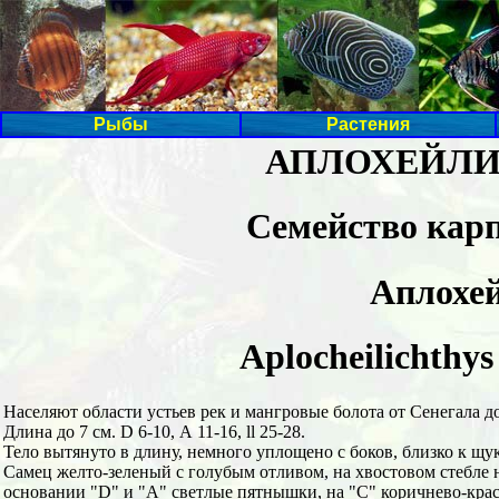
Рыбы
Растения
АПЛОХЕЙЛИХТИ
Семейство карп
Аплохей
Aplocheilichthys
Населяют области устьев рек и мангровые болота от Сенегала до
Длина до 7 см. D 6-10, А 11-16, ll 25-28.
Тело вытянуто в длину, немного уплощено с боков, близко к щук
Самец желто-зеленый с голубым отливом, на хвостовом стебле 
основании "D" и "А" светлые пятнышки, на "С" коричнево-кра