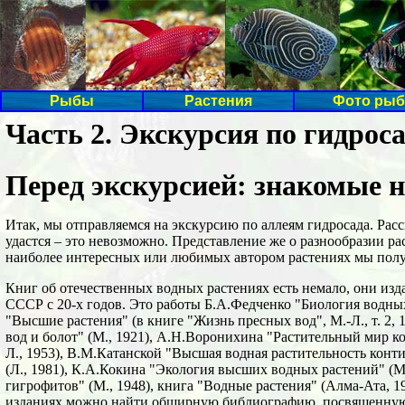
Рыбы
Растения
Фото рыб
Часть 2. Экскурсия по гидрос
Перед экскурсией: знакомые 
Итак, мы отправляемся на экскурсию по аллеям гидросада. Расск
удастся – это невозможно. Представление же о разнообразии ра
наиболее интересных или любимых автором растениях мы пол
Книг об отечественных водных растениях есть немало, они изда
СССР с 20-х годов. Это работы Б.А.Федченко "Биология водных 
"Высшие растения" (в книге "Жизнь пресных вод", М.-Л., т. 2,
вод и болот" (М., 1921), А.Н.Воронихина "Растительный мир к
Л., 1953), В.М.Катанской "Высшая водная растительность кон
(Л., 1981), К.А.Кокина "Экология высших водных растений" (М
гигрофитов" (М., 1948), книга "Водные растения" (Алма-Ата, 1
изданиях можно найти обширную библиографию, посвященную