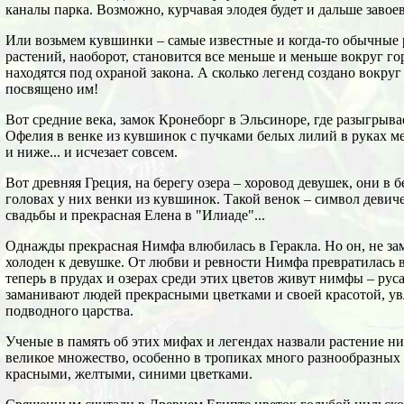
каналы парка. Возможно, курчавая элодея будет и дальше завое
Или возьмем кувшинки – самые известные и когда-то обычные 
растений, наоборот, становится все меньше и меньше вокруг гор
находятся под охраной закона. А сколько легенд создано вокруг
посвящено им!
Вот средние века, замок Кронеборг в Эльсиноре, где разыгрыва
Офелия в венке из кувшинок с пучками белых лилий в руках ме
и ниже... и исчезает совсем.
Вот древняя Греция, на берегу озера – хоровод девушек, они в 
головах у них венки из кувшинок. Такой венок – символ девиче
свадьбы и прекрасная Елена в "Илиаде"...
Однажды прекрасная Нимфа влюбилась в Геракла. Но он, не зам
холоден к девушке. От любви и ревности Нимфа превратилась 
теперь в прудах и озерах среди этих цветов живут нимфы – ру
заманивают людей прекрасными цветками и своей красотой, ув
подводного царства.
Ученые в память об этих мифах и легендах назвали растение 
великое множество, особенно в тропиках много разнообразных 
красными, желтыми, синими цветками.