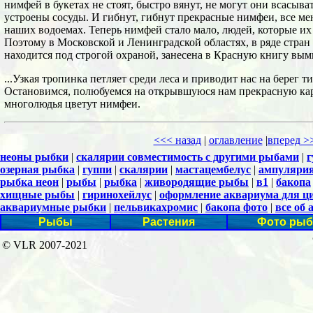
нимфей в букетах не стоят, быстро вянут, не могут они всасыват
устроены сосуды. И гибнут, гибнут прекрасные нимфеи, все ме
наших водоемах. Теперь нимфей стало мало, людей, которые их
Поэтому в Московской и Ленинградской областях, в ряде стра
находится под строгой охраной, занесена в Красную книгу вы
...Узкая тропинка петляет среди леса и приводит нас на берег ти
Остановимся, полюбуемся на открывшуюся нам прекрасную кар
многолюдья цветут нимфеи.
<<< назад
|
оглавление
|
вперед >
неоны рыбки
|
скалярии совместимость с другими рыбами
|
г
озерная рыбка
|
гуппи
|
скалярии
|
мастацембелус
|
ампуляри
рыбка неон
|
рыбы
|
рыбка
|
живородящие рыбы
|
в1
|
бакопа
хищные рыбы
|
гиринохейлус
|
оформление аквариума для ц
аквариумные рыбки
|
пельвикахромис
|
бакопа фото
|
все об
Рыбы
Растения
Фото рыб
© VLR 2007-2021