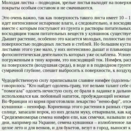
Молодая листва – подводная, зрелые листья выходят на поверх
покрыты особым составом и не смачиваются.
Это очень важно, так как поверхность такого листа имеет 10 – 1
идет интенсивное испарение влаги, а следовательно, и восходя
вместе с которым поступают из грунта и растворы питательных
восходящим током питательных веществ у кувшинок существует
Дышит растение, особенно это касается молодых, полностью 
поверхностью подводных листьев и стеблей. Но большим кус
листьями этого уже мало, у них интенсивно дышат и плавающие
фотосинтетическая деятельность которых уже ослаблена. Усво
погруженным в тину корням, это нисходящий ток. Нимфея, распо
на поверхности (воздушная среда), в воде и в подводном грунт
сумрачной глубине, спешит выбросить к поверхности, к воздуху,
Чудодейственную силу приписывали славяне нимфее (одолень-т
говорилось: "Кто найдет одолень-траву, тот вельми талант себе
"помогала" одолеть нечистую силу, ее брали в ладанке в дальн
использовался как любовный напиток, пробуждающий нежные ч
Во Франции из корня приготовляли лекарство "неню-фар", отс
кувшинки – ненюфар. Корневища этого растения в разных стра
солнце, запасали впрок, из них делали муку, отваривали, как ка
Средиземноморья семена нимфеи ели, как семечки, называли и
дни, например на Украине, семена кувшинки – излюбленное лак
целое лето и для венков, и для букетов, везут в город, выносят