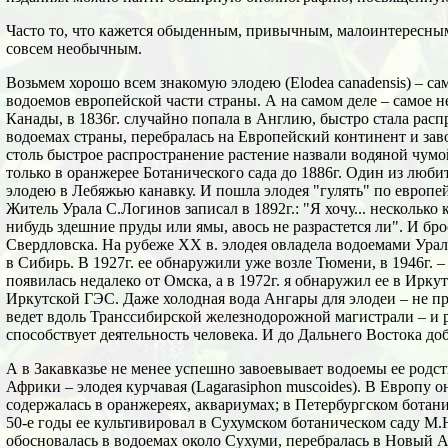
Часто то, что кажется обыденным, привычным, малоинтересным
совсем необычным.
Возьмем хорошо всем знакомую элодею (Elodea саnadensis) – са
водоемов европейской части страны. А на самом деле – самое 
Канады, в 1836г. случайно попала в Англию, быстро стала расп
водоемах страны, перебралась на Европейский континент и завое
столь быстрое распространение растение назвали водяной чумо
только в оранжерее Ботанического сада до 1886г. Один из люб
элодею в Лебяжью канавку. И пошла элодея "гулять" по европе
Житель Урала С.Логинов записал в 1892г.: "Я хочу... несколько 
нибудь здешние пруды или ямы, авось не разрастется ли". И бро
Свердловска. На рубеже XX в. элодея овладела водоемами Урала
в Сибирь. В 1927г. ее обнаружили уже возле Тюмени, в 1946г. –
появилась недалеко от Омска, а в 1972г. я обнаружил ее в Ирку
Иркутской ГЭС. Даже холодная вода Ангары для элодеи – не п
ведет вдоль Транссибирской железнодорожной магистрали – и 
способствует деятельность человека. И до Дальнего Востока доб
А в Закавказье не менее успешно завоевывает водоемы ее род
Африки – элодея курчавая (Lagarasiphon muscoides). В Европу он
содержалась в оранжереях, аквариумах; в Петербургском ботани
50-е годы ее культивировал в Сухумском ботаническом саду М.
обосновалась в водоемах около Сухуми, перебралась в Новый А