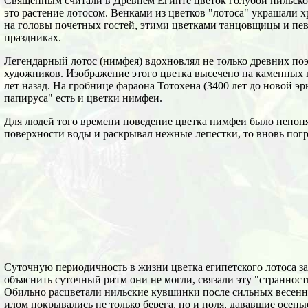
Священным считали в Древнем Египте цветок голубой нильско
это растение лотосом. Венками из цветков "лотоса" украшали х
на головы почетных гостей, этими цветками танцовщицы и п
праздниках.
Легендарный лотос (нимфея) вдохновлял не только древних поэ
художников. Изображение этого цветка высечено на каменных 
лет назад. На гробнице фараона Тотохена (3400 лет до новой 
папируса" есть и цветки нимфеи.
Для людей того времени поведение цветка нимфеи было непонят
поверхности воды и раскрывал нежные лепестки, то вновь погр
Суточную периодичность в жизни цветка египетского лотоса за
объяснить суточный ритм они не могли, связали эту "странност
Обильно расцветали нильские кувшинки после сильных весенн
илом покрывались не только берега, но и поля, дававшие осен