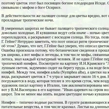
поэтому цветок этот был посвящен богине плодородия Исиде.
связывали с мифом о боге Осирисе.
В действительности же палящее солнце для цветка вредно, вот 
прохладные тропические ночи.
В умеренных широтах не бывает палящего тропического солнца
довольно холодные. И кувшинки ведут себя иначе – ночью цвет
переохладился, а раскрывают с восходом солнца. Но тогда, позво
Г. Гейне? Нетрудно заметить, что поэт описал ритм тропическог
об этом? Думаю, что нет, Г.Гейне был уверен, что описал цвет
Ошибка произошла потому, что ботанические сведения в прошл
уж широко, а вот мифы и легенды, в том числе мифы, связанны
лотоса, знал каждый культурный человек. И не один Г.Гейне пе
тропической нимфеи. Посмотрите на картину И.Н.Крамского "Л
лунным светом, задумчиво сидит на берегу пруда, а на воде б
нимфей. Между тем, нимфея альба (Nymphea alba), а цветки на 
вида, раскрывает цветок в 7 ч утра и закрывает около 16 ч дня
погружаются в воду, которая теплее в это время суток, чем воз
художник писал картину в Италии, там акклиматизированы мн
вот у В.М.Васнецова в его картине. "Иван-царевич на сером в
широт. Тем не менее мы опять. видим цветущие ночью кувшинк
Нимфеи – типично водные растения. В грунте развивающиеся
питательные вещества, в том числе крахмал. Листья на длинны