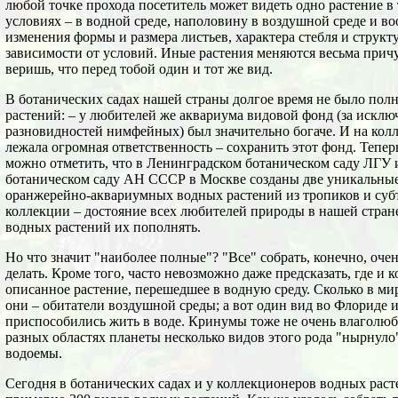
любой точке прохода посетитель может видеть одно растение в
условиях – в водной среде, наполовину в воздушной среде и во
изменения формы и размера листьев, характера стебля и структ
зависимости от условий. Иные растения меняются весьма причу
веришь, что перед тобой один и тот же вид.
В ботанических садах нашей страны долгое время не было пол
растений: – у любителей же аквариума видовой фонд (за искл
разновидностей нимфейных) был значительно богаче. И на кол
лежала огромная ответственность – сохранить этот фонд. Тепе
можно отметить, что в Ленинградском ботаническом саду ЛГУ
ботаническом саду АН СССР в Москве созданы две уникальные
оранжерейно-аквариумных водных растений из тропиков и суб
коллекции – достояние всех любителей природы в нашей стране
водных растений их пополнять.
Но что значит "наиболее полные"? "Все" собрать, конечно, оче
делать. Кроме того, часто невозможно даже предсказать, где и
описанное растение, перешедшее в водную среду. Сколько в ми
они – обитатели воздушной среды; а вот один вид во Флориде 
приспособились жить в воде. Кринумы тоже не очень влаголюби
разных областях планеты несколько видов этого рода "нырнуло
водоемы.
Сегодня в ботанических садах и у коллекционеров водных рас