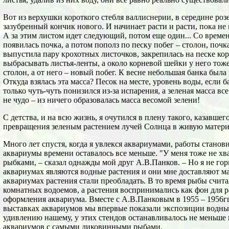
Вот из верхушки короткого стебля валлиснерии, в середине розе
зазубренный кончик нового. И начинает расти и расти, пока не 
А за этим листом идет следующий, потом еще один... Со време
появилась почка, а потом пополз по песку побег – столон, почк
выпустила пару крохотных листочков, закрепилась на песке ко
выбрасывать листья-ленты, а около корневой шейки у него тоже
столон, а от него – новый побег. К весне небольшая банка была
Откуда взялась эта масса? Песок на месте, уровень воды, если 
только чуть-чуть понизился из-за испарения, а зеленая масса все
не чудо – из ничего образовалась масса весомой зелени!
С детства, и на всю жизнь, я очутился в плену такого, казавше
превращения зеленым растением лучей Солнца в живую матер
Много лет спустя, когда я увлекся аквариумами, работы станови
аквариумы времени оставалось все меньше. "У меня тоже не хва
рыбками, – сказал однажды мой друг А.В.Панков. – Но я не го
аквариумах являются водные растения и они мне доставляют ма
аквариумах растения стали преобладать. В то время рыбы счи
комнатных водоемов, а растения воспринимались как фон для р
оформления аквариума. Вместе с А.В.Панковым в 1955 – 1956гг
выставках аквариумов мы впервые показали экспозиции водных
удивлению нашему, у этих стендов останавливалось не меньше 
аквариумов с самыми диковинными рыбами.