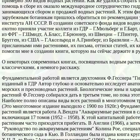
примерно 300 видов водных растений. Как же удалось собрать 
помощь в сборе их оказало международное сотрудничество гид
занимающихся сбором и продажей водных растений. К этим фи
зарубежным ботаникам пришлось обратиться по рекомендации 
института АН СССР. В создании советского фонда видов водно
охотно приняли участие коллеги из ГДР – Г.Мюльберг и Г.Барт,
из ФРГ – Г.Шмидт, А.Бласс, Г.Брюннер, из Швеции – Г.Пинтер, 
Бругген, из США – Г.Аксельрод и А.Гринберг, из Бразилии – А
присланными ими растениями, их письма, оттиски статей, их к
помогли мне в создании книги, которую вы сейчас держите в ру
О некоторых современных книгах, посвященных водным расте
классическими, я немного расскажу.
Фундаментальной работой является двухтомник Ф.Гесснера "Гид
изданный в ГДР Автор глубоко и основательно исследует анат
морских и пресноводных растений. Биологические зоны и хара
растений Ф.Гесснер собирался дать в третьем томе, но пока это
Наиболее полно описаны виды всех растений в многотомном т
(Это многотомное издание выходило с 1900 по 1920г.) Фундам
растений является работа А.Вендта "Аквариумные растения в с
включающая 17 томов (1952 – 1958). К этой капитальной работ
растениям часто приходится прибегать. В Англии (1966), а зате
"Руководство по аквариумным растениям" Колина Рое, специал
ботанического сада в Кью. В Голландии была издана книга кру
Х.Ц.Д. де Вита "Аквариумные растения" (1966). Для переиздан