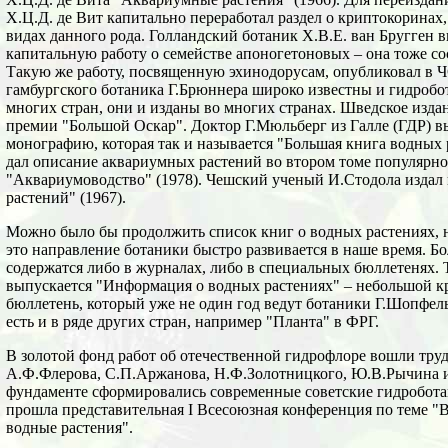
Х.Ц.Д. де Вит капитально переработал раздел о криптокоринах,
видах данного рода. Голландский ботаник Х.В.Е. ван Бругген в
капитальную работу о семействе апоногетоновых – она тоже со
Такую же работу, посвященную эхинодорусам, опубликовал в Ч
гамбургского ботаника Г.Брюннера широко известны и гидробо
многих стран, они и изданы во многих странах. Шведское изда
премии "Большой Оскар". Доктор Г.Мюльберг из Галле (ГДР) в
монографию, которая так и называется "Большая книга водных р
дал описание аквариумных растений во втором томе популярно
"Аквариумоводство" (1978). Чешский ученый И.Стодола изд
растений" (1967).
Можно было бы продолжить список книг о водных растениях, но
это направление ботаники быстро развивается в наше время. Б
содержатся либо в журналах, либо в специальных бюллетенях. 
выпускается "Информация о водных растениях" – небольшой 
бюллетень, который уже не один год ведут ботаники Г.Шопфель
есть и в ряде других стран, например "Планта" в ФРГ.
В золотой фонд работ об отечественной гидрофлоре вошли тру
А.Ф.Флерова, С.П.Аржанова, Н.Ф.Золотницкого, Ю.В.Рычина и
фундаменте сформировались современные советские гидроботан
прошла представительная I Всесоюзная конференция по теме 
водные растения".