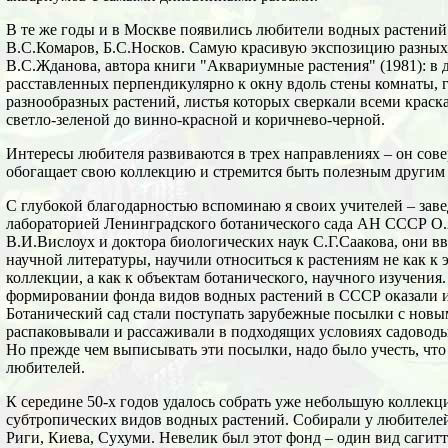
В те же годы и в Москве появились любители водных растений
В.С.Комаров, Б.С.Носков. Самую красивую экспозицию разных
В.С.Жданова, автора книги "Аквариумные растения" (1981): в
расставленных перпендикулярно к окну вдоль стены комнаты, 
разнообразных растений, листья которых сверкали всеми краска
светло-зеленой до винно-красной и коричнево-черной.
Интересы любителя развиваются в трех направлениях – он сове
обогащает свою коллекцию и стремится быть полезным другим
С глубокой благодарностью вспоминаю я своих учителей – за
лабораторией Ленинградского ботанического сада АН СССР О.
В.И.Вислоух и доктора биологических наук С.Г.Саакова, они в
научной литературы, научили относиться к растениям не как к
коллекции, а как к объектам ботанического, научного изучени
формировании фонда видов водных растений в СССР оказали и 
Ботанический сад стали поступать зарубежные посылки с новы
распаковывали и рассаживали в подходящих условиях садоводы
Но прежде чем выписывать эти посылки, надо было учесть, что 
любителей.
К середине 50-х годов удалось собрать уже небольшую коллек
субтропических видов водных растений. Собирали у любителей
Риги, Киева, Сухуми. Невелик был этот фонд – один вид сагитт