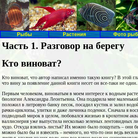
Рыбы
Растения
Фото рыб
Часть 1. Разговор на берегу
Кто виноват?
Кто виноват, что автор написал именно такую книгу? В этой гла
что вину за появление данной книги несет он все-таки не один.
Первым человеком, виноватым в моем интересе к водным раст
биологии Александра Леонтьевна. Она подарила мне маленьки
положил в литровую банку песок, посадил кустик и залил водой
рачки-циклопы, улитки и даже личинка поденки. Сначала я во
подводный мирок в целом, любовался жизнью в крохотном акв
валлиснерия уже выпустила несколько зеленых лентовидных лис
чудо. Откуда взялись листья? Их можно было пощупать – они б
можно было бы и взвесить – немного, но что-то они ведь веси
листья, удалив из них воду, они все равно реально существовал