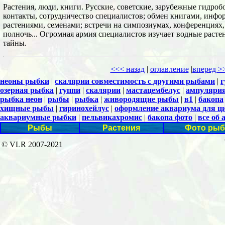
Растения, люди, книги. Русские, советские, зарубежные гидро
контакты, сотрудничество специалистов; обмен книгами, инф
растениями, семенами; встречи на симпозиумах, конференциях,
полночь... Огромная армия специалистов изучает водные расте
тайны.
<<< назад
|
оглавление
|
вперед >
неоны рыбки
|
скалярии совместимость с другими рыбами
|
г
озерная рыбка
|
гуппи
|
скалярии
|
мастацембелус
|
ампуляри
рыбка неон
|
рыбы
|
рыбка
|
живородящие рыбы
|
в1
|
бакопа
хищные рыбы
|
гиринохейлус
|
оформление аквариума для ц
аквариумные рыбки
|
пельвикахромис
|
бакопа фото
|
все об
Рыбы
Растения
Фото рыб
© VLR 2007-2021