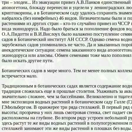
три – элодеи... Из эвакуации привез А.В.Панков единственный
апоногетона, блокаду перенесли и уцелели у ленинградских лю
криптокорины, а в Ботаническом саду удалось сохранить знаме
набралось (без нимфейных) 46 видов. Незначительны были и п
растениями из других стран – кто-то случайно привез из ЧССР г
вида эхинодоруса. Надо было браться за пополнение фондов в
О.А.Пидотти и В.И.Вислоух было налажено поступление семян
садов в Ботанический институт АН СССР. Однако семена водны
зарубежных садов упоминались не часто. Да и заказанных поро
анекдотические ситуации: семена заказанного вида апоногетон
эхинодоруса или алисмы. Обмен семенами тоже мало пополнял
было искать другие пути.
Ботанических садов в мире много. Тем не менее полных колле
встречается мало.
Традиционным в ботанических садах является содержание водны
традиция сложилась еще в прошлые столетия. Ухаживать за ак
значительно сложнее, чем за бассейнами. Великолепно и тщате
мне экспозиция водных растений в ботаническом саду Галле (Г
Г.Мюльбергом. В оранжерее три ряда стеллажей. В первый ряд
высоты; прозрачна у них лишь смотровая стенка, свет падает св
расположены на глубине. Во втором ряду устроен небольшой ру
здесь растут те же виды водных растений в полупогруженном 
стеллажей занимают эти же виды растений в плошках без воды.