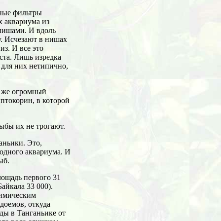
щные фильтры
 аквариума из
нишами. И вдоль
. Исчезают в нишах
из. И все это
уста. Лишь изредка
 для них нетипично,
й же огромный
птокорин, в которой
ыбы их не трогают.
аньики. Это,
водного аквариума. И
ыб.
ощадь первого 31
айкала 33 000).
химическим
доемов, откуда
ды в Танганьике от