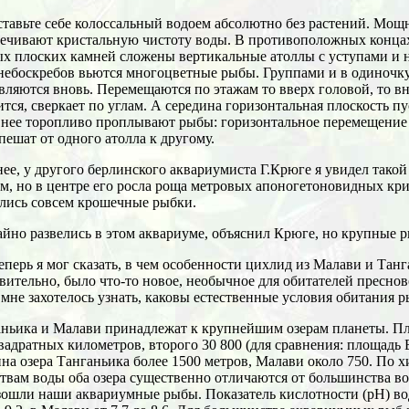
тавьте себе колоссальный водоем абсолютно без растений. Мо
ечивают кристальную чистоту воды. В противоположных концах
х плоских камней сложены вертикальные атоллы с уступами и 
небоскребов вьются многоцветные рыбы. Группами и в одиночку
вляются вновь. Перемещаются по этажам то вверх головой, то вн
тся, сверкает по углам. А середина горизонтальная плоскость п
 нее торопливо проплывают рыбы: горизонтальное перемещение
пешат от одного атолла к другому.
ее, у другого берлинского аквариумиста Г.Крюге я увидел тако
м, но в центре его росла роща метровых апоногетоновидных кри
лись совсем крошечные рыбки.
йно развелись в этом аквариуме, объяснил Крюге, но крупные р
еперь я мог сказать, в чем особенности цихлид из Малави и Танг
вительно, было что-то новое, необычное для обитателей пресно
 мне захотелось узнать, каковы естественные условия обитания р
ньика и Малави принадлежат к крупнейшим озерам планеты. Пл
вадратных километров, второго 30 800 (для сравнения: площадь Б
на озера Танганьика более 1500 метров, Малави около 750. По 
твам воды оба озера существенно отличаются от большинства во
ошли наши аквариумные рыбы. Показатель кислотности (рН) во