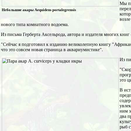
Мы пи
перел
Небольшие акары Aequidens portalegrensis
котор
возле
нового типа комнатного водоема.
Из письма Герберта Аксельрода, автора и издателя многих книг
"Сейчас я подготовил к изданию великолепную книгу "Африкан
что это совсем новая страница в аквариумистике".
Из пи
"Скор
прогр
это ц
В ист
предп
содер
увлек
ним з
два п
культ
рыб с