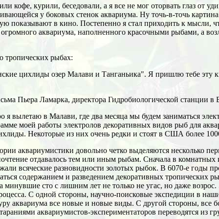
ли кофе, курили, беседовали, а я все не мог оторвать глаз от уд
ивающейся у боковых стенок аквариума. Ну точь-в-точь картин
ую показывают в кино. Постепенно я стал приходить к мысли, ч
 огромного аквариума, наполненного красочными рыбами, а во
 о тропических рыбах:
ские цихлиды озер Малави и Танганьика". Я пришлю тебе эту к
сьма Пьера Ламарка, директора Гидробиологической станции в 
о я вылетаю в Малави, где два месяца мы будем заниматься элек
амме моей работы электролов декоративных видов рыб для акв
ихлиды. Некоторые из них очень редки и стоят в США более 1000
ории аквариумистики довольно четко выделяются несколько пер
очтение отдавалось тем или иным рыбам. Сначала в комнатных 
жали всяческие разновидности золотых рыбок. В 6070-е годы пр
аться содержанием и разведением декоративных тропических ры
а минувшие сто с лишним лет не только не угас, но даже возрос
роцесса. С одной стороны, научно-поисковые экспедиции в наши
уру аквариума все новые и новые виды. С другой стороны, все 
тараниями аквариумистов-экспериментаторов переводятся из г