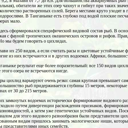
о 9,2, в Малави от 7,7 до 8,6. Для большинства аквариумных рыб
льная), обитатели же этих озер чахнут и гибнут при таких знач
 количество растворенных солей. Берега местами круто уходят в 
одорослями. В Танганьике есть глубоко под водой плоские песч
ерах мало.
 здесь сформировался специфический видовой состав рыб. В осно
ожая с фауной тропических океанических островов и рифов. Прав
Но мы будем говорить о цихлидах.
ави их 250 видов, а если считать расы и цветовые устойчивые 
гие из них встречаются и в других водоемах Африки, большинс
ганьике результат еще более поразительный: все 150 видов цихл
 этого озера не встречаются нигде.
ры цихлид варьируют очень резко: самая крупная превышает сам
Большинство рыб придерживается глубины 15 метров, некоторые
нах от 30 до 215 метров.
их замкнутых водоемах исторически формирование видового ра
ходило путем дивергенции расхождения признаков, формирован
разновидностей, а затем уже генетически устойчивых видов. По
иалом для этого видового разнообразия были представители цих
ованным видам пришлось занимать экологические ниши, которы
ы представителями иных семейств.