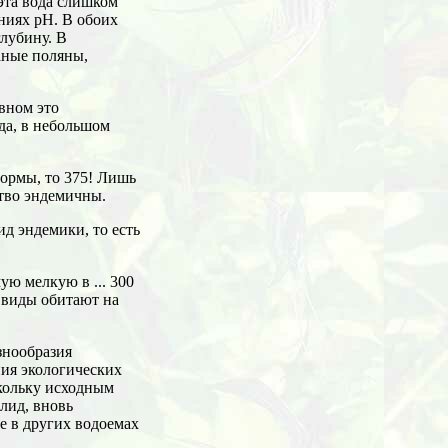
 эта вода слишком
ениях рН. В обоих
глубину. В
аные поляны,
вном это
да, в небольшом
формы, то 375! Лишь
тво эндемичны.
ид эндемики, то есть
ую мелкую в ... 300
 виды обитают на
знообразия
ия экологических
скольку исходным
лид, вновь
е в других водоемах