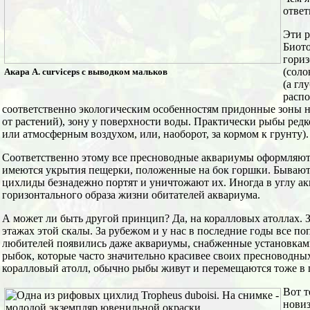
ответ
Эти р
Биото
гориз
(соло
Акара A. curviceps с выводком мальков
(а гл
распо
соответственно экологическим особенностям придонные зоны на 
от растений), зону у поверхности воды. Практически рыбы редк
или атмосферным воздухом, или, наоборот, за кормом к грунту).
Соответственно этому все пресноводные аквариумы оформляютс
имеются укрытия пещерки, положенные на бок горшки. Бывают 
цихлиды безнадежно портят и уничтожают их. Иногда в углу а
горизонтального образа жизни обитателей аквариума.
А может ли быть другой принцип? Да, на коралловых атоллах. З
этажах этой скалы. За рубежом и у нас в последние годы все п
любителей появились даже аквариумы, снабженные установкам
рыбок, которые часто значительно красивее своих пресноводны
коралловый атолл, обычно рыбы живут и перемещаются тоже в 
Вот т
новиз