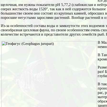
8,6 д
щелочная, им нужны показатели рН 5,77,2 (слабокислая и нейтра
озерах жесткость воды 1520°, так как в ней содержится большое
большинстве своем они состоят из крупных камней, обросших в
поросшие негустыми зарослями растений. Вообще растений в оз
Из-за особенностей состава воды и замкнутости этих водоемов
своеобразная цихловая фауна, по своим особенностям очень сх
количестве встречаются и представители других семейств рыб. 
В Мал
немно
В Тан
кроме
Разме
раз! 
глуби
В так
проис
рас, 
матер
образ
занят