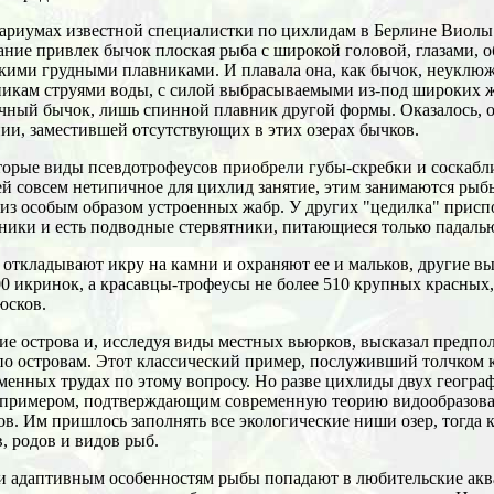
ариумах известной специалистки по цихлидам в Берлине Виолы
ние привлек бычок плоская рыба с широкой головой, глазами, 
ими грудными плавниками. И плавала она, как бычок, неуклюж
никам струями воды, с силой выбрасываемыми из-под широких 
ный бычок, лишь спинной плавник другой формы. Оказалось, о
ии, заместившей отсутствующих в этих озерах бычков.
орые виды псевдотрофеусов приобрели губы-скребки и соскабл
й совсем нетипичное для цихлид занятие, этим занимаются рыб
з особым образом устроенных жабр. У других "цедилка" присп
ники и есть подводные стервятники, питающиеся только падаль
откладывают икру на камни и охраняют ее и мальков, другие 
300 икринок, а красавцы-трофеусы не более 510 крупных красных,
юсков.
ие острова и, исследуя виды местных вьюрков, высказал предпо
 по островам. Этот классический пример, послуживший толчком 
менных трудах по этому вопросу. Но разве цихлиды двух геогра
м примером, подтверждающим современную теорию видообразова
в. Им пришлось заполнять все экологические ниши озер, тогда к
, родов и видов рыб.
ю и адаптивным особенностям рыбы попадают в любительские а