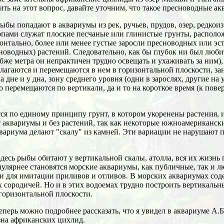
ить на этот вопрос, давайте уточним, что такое пресноводные а
ыбы попадают в аквариумы из рек, ручьев, прудов, озер, редкоиз
пами служат плоские песчаные или глинистые грунты, располож
онтально, более или менее густые заросли пресноводных или эс
новодных) растений. Следовательно, как бы глубок ни был люб
убже метра он непрактичен трудно освещать и ухаживать за ним)
лагаются и перемещаются в нем в горизонтальной плоскости, за
дне и у дна, зону среднего уровня (одни в зарослях, другие на 
о перемещаются по вертикали, да и то на короткое время (к пове
я по единому принципу грунт, в котором укоренены растения, 
аквариумы и без растений, так как некоторые южноамериканск
квариума делают "скалу" из камней. Эти вариации не нарушают
десь рыбы обитают у вертикальной скалы, атолла, вся их жизнь
опулярнее становятся морские аквариумы, как публичные, так и л
и для имитации приливов и отливов. В морских аквариумах сод
х сородичей. Но и в этих водоемах трудно построить вертикаль
горизонтальной плоскости.
еперь можно подробнее рассказать, что я увидел в аквариуме А.
на африканских цихлид.