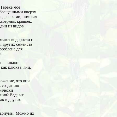
 Гереке мое
обращенными кверху,
е, рывками, помогая
жаберных крышек.
дин из видов
ивают водоросли с
ы других семейств.
особлена для
ю.
вынашивают
 как клюква, яиц.
ложение, что они
к созданию
фически
ния? Ведь их
ак в других
квариумы. Можно их