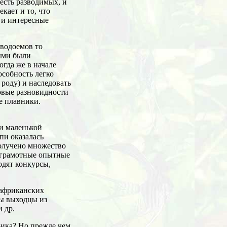
есть разводимых, и
кает и то, что
 и интересные
 водоемов то
ыми были
огда же в начале
особность легко
роду) и наследовать
товые разновидности
е плавники.
и маленькой
пи оказалась
олучено множество
 грамотные опытные
одят конкурсы,
 африканских
ны выходцы из
 др.
ьика? Но прежде чем