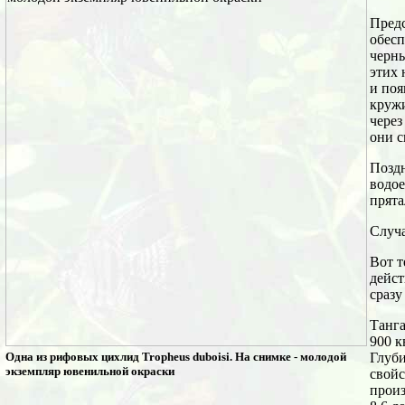
Предс
обесп
черны
этих 
и поя
кружи
через
они с
Поздн
водое
прята
Случа
Вот т
дейст
сразу
Танга
900 к
Одна из рифовых цихлид Tropheus duboisi. На снимке - молодой
Глуби
экземпляр ювенильной окраски
свойс
произ