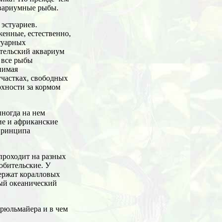
квариумные рыбы.
 эстуариев.
енные, естественно,
туарных
ительский аквариум
, все рыбы
нимая
участках, свободных
рхности за кормом
иногда на нем
ие и африканские
 принципа
 проходит на разных
юбительские. У
ержат коралловых
ный океанический
Брюльмайера и в чем