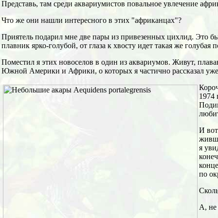
Представь, там среди аквариумистов повальное увлечение афр
Что же они нашли интересного в этих "африканцах"?
Приятель подарил мне две пары из привезенных цихлид. Это б
плавник ярко-голубой, от глаза к хвосту идет такая же голубая п
Поместил я этих новоселов в один из аквариумов. Живут, плава
Южной Америки и Африки, о которых я частично рассказал уже 
Короч
1974 
Подив
любит
И вот
живши
я уви
конеч
конце
по ок
Сколь
А, не