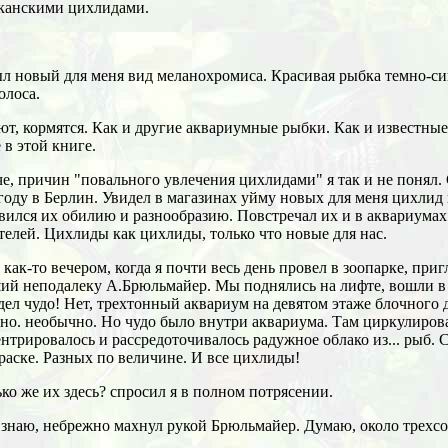
иканскими цихлидами.
ыл новый для меня вид меланохромиса. Красивая рыбка темно-си
олоса.
ют, кормятся. Как и другие аквариумные рыбки. Как и известны
в этой книге.
е, причин "повального увлечения цихлидами" я так и не понял. 
году в Берлин. Увидел в магазинах уйму новых для меня цихлид
ился их обилию и разнообразию. Повстречал их и в аквариумах
елей. Цихлиды как цихлиды, только что новые для нас.
 как-то вечером, когда я почти весь день провел в зоопарке, при
й неподалеку А.Брюльмайер. Мы поднялись на лифте, вошли в кв
дел чудо! Нет, трехтонный аквариум на девятом этаже блочного 
но. необычно. Но чудо было внутри аквариума. Там циркулирова
нтрировалось и рассредоточивалось радужное облако из... рыб.
раске. Разных по величине. И все цихлиды!
ко же их здесь? спросил я в полном потрясении.
 знаю, небрежно махнул рукой Брюльмайер. Думаю, около трехсо