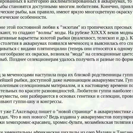
ированных в категорию акклиматизированных в аквариумах, то 
ыбы становятся доступными многим любителям. Конечно, привле
ческие рыбы, как правило, имеют яркую многоцветную окраску
гические особенности.
не этой постоянной любви к "экзотам" из тропических пресных
икают, то спадают "волны" моды. На рубеже XIXXX веков модн
ативные варьететы золотой рыбки (вуалехвост, телескоп и др.). К
 столетия в аквариумах появился меченосец и выяснилась его сп
иваться с видами плятипецилии (теперь они относятся к одному 
ногообразие их окраски, возникла "мода" на селекционные цве
рыб. Позднее селекционерам удалось получить и разные по форм
 за меченосцами наступила пора их близкой родственницы гупп
ейшей рыбки, доступной даже начинающим аквариумистам. Гуп
колепным селекционным материалом, и к настоящему времени п
тельных по красоте разновидностей. Любители гуппи наиболее
иумисты, они разбираются в основах генетики и селекции, пров
ивают гуппи-шоу и конгрессы.
т уже Г.Аксельрод пишет о "новой странице" в аквариумистике
дах. Что в них нового? Ведь издавна у аквариумистов популяр
и хемихромис-красавец, хромис-бульти, мозамбикская тиляпия и
е замечательны африканские цихлиды из озер Малави и Танган