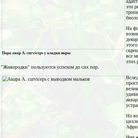
адапт
эти р
тропи
биоло
На фо
возн
декор
этого
скрещ
Пара акар A. curviceps у кладки икры
все м
этих 
"Живородки" пользуются успехом до сих пор.
Вслед
прост
вели
удиви
аквар
устра
Но во
цихли
Африк
Чем ж