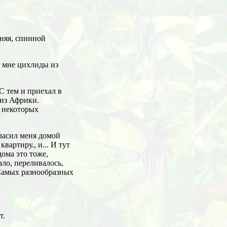
няя, спинной
е мне цихлиды из
С тем и приехал в
 из Африки.
 некоторых
гласил меня домой
артиру., и... И тут
дома это тоже,
ло, переливалось,
 Самых разнообразных
т.