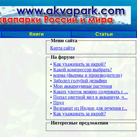
Книги
Статьи
Меню сайта
Карта сайта
На форуме
•
Как ухаживать за икрой?
•
Какой компрессор выбрать?
•
корма (фырмы и производители)
•
Заболел голубой дельфин
•
Мои аквариумные растения
•
Каких улиток можно содержать с ...
•
Попал цветной мел в аквариум, ч...
•
Пруд
•
Велпанат из Индии для лечения г...
•
Как ухаживать за икрой?
Интересные предложения