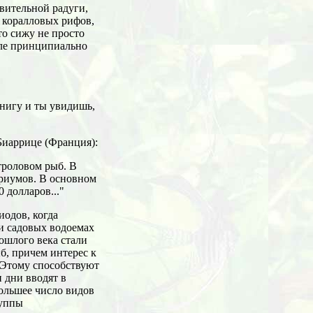
ивительной радуги,
а коралловых рифов,
то сижу не просто
зле принципиально
нигу и ты увидишь,
Биаррице (Франция):
троловом рыб. В
ариумов. В основном
 долларов..."
иодов, когда
и садовых водоемах
ошлого века стали
б, причем интерес к
. Этому способствуют
 дни вводят в
большее число видов
руппы