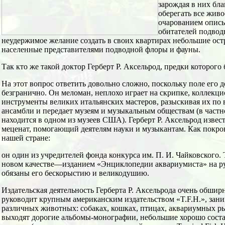
зарождая в них бл
оберегать все живо
очарованием опис
обитателей подвод
неудержимое желание создать в своих квартирах небольшие о
населенные представителями подводной флоры и фауны.
Так кто же такой доктор Герберт Р. Аксельрод, предки которог
На этот вопрос ответить довольно сложно, поскольку поле его 
безгранично. Он меломан, неплохо играет на скрипке, коллекц
инструменты великих итальянских мастеров, разыскивая их по в
ансамбли и передает музеям и музыкальным обществам (в частн
находится в одном из музеев США). Герберт Р. Аксельрод извес
меценат, помогающий деятелям науки и музыкантам. Как покров
нашей стране:
он один из учредителей фонда конкурса им. П. И. Чайковского. 
новом качестве—изданием «Энциклопедии аквариумиста» на р
обязаны его бескорыстию и великодушию.
Издательская деятельность Герберта Р. Аксельрода очень обширн
руководит крупным американским издательством «T.F.H.», зан
различных животных: собаках, кошках, птицах, аквариумных рыб
выходят дорогие альбомы-монографии, небольшие хорошо сост