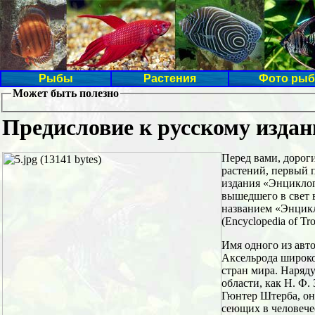
Рыбы
Растения
Фото рыб
Может быть полезно
Предисловие к русскому изда
Перед вами, дорог
растений, первый п
издания «Энцикло
вышедшего в свет 
названием «Энцик
(Encyclopedia of Tro
Имя одного из авт
Аксельрода широко
стран мира. Наряду
области, как Н. Ф.
Гюнтер Штерба, он
сеющих в человече