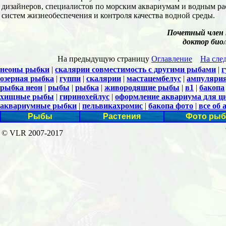
дизайнеров, специалистов по морским аквариумам и водным ра
систем жизнеобеспечения и контроля качества водной среды.
Почетный член 
доктор био
На предыдущую страницу
Оглавление
На сле
неоны рыбки
|
скалярии совместимость с другими рыбами
|
г
озерная рыбка
|
гуппи
|
скалярии
|
мастацембелус
|
ампуляри
рыбка неон
|
рыбы
|
рыбка
|
живородящие рыбы
|
в1
|
бакопа
хищные рыбы
|
гиринохейлус
|
оформление аквариума для ц
аквариумные рыбки
|
пельвикахромис
|
бакопа фото
|
все об
Рыбы
Растения
Фото рыб
© VLR 2007-2017