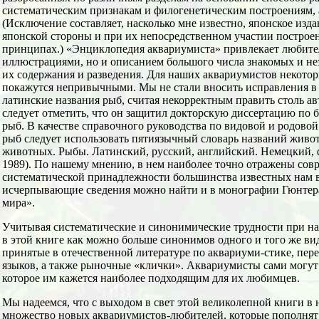
систематическим признакам и филогенетическим построениям, 
(Исключение составляет, насколько мне известно, японское изда
японской стороны и при их непосредственном участии построе
принципах.) «Энциклопедия аквариумиста» привлекает любите
иллюстрациями, но и описанием большого числа знакомых и не
их содержания и разведения. Для наших аквариумистов некотор
покажутся непривычными. Мы не стали вносить исправления в 
латинские названия рыб, считая некорректным править столь ав
следует отметить, что он защитил докторскую диссертацию по 
рыб. В качестве справочного руководства по видовой и родов
рыб следует использовать пятиязычный словарь названий живо
животных. Рыбы. Латинский, русский, английский. Немецкий, ф
1989). По нашему мнению, в нем наиболее точно отражены сов
систематической принадлежности большинства известных нам в
исчерпывающие сведения можно найти и в монографии Гюнте
мира».
Учитывая систематические и синонимические трудности при на
в этой книге как можно больше синонимов одного и того же вид
принятые в отечественной литературе по аквариуми-стике, пер
языков, а также рыночные «клички». Аквариумисты сами могут 
которое им кажется наиболее подходящим для их любимцев.
Мы надеемся, что с выходом в свет этой великолепной книги в 
множество новых аквариумистов-любителей, которые пополнят