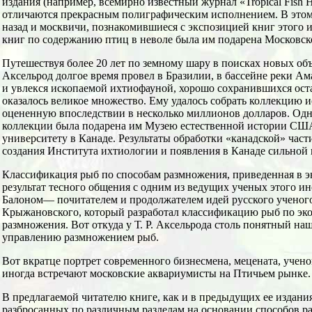
издания (например, всемирно известный журнал «Tropical Fish H
отличаются прекрасным полиграфическим исполнением. В этом 
назад и москвичи, познакомившиеся с экспозицией книг этого и
книг по содержанию птиц в неволе была им подарена Московск
Путешествуя более 20 лет по земному шару в поисках новых объ
Аксельрод долгое время провел в Бразилии, в бассейне реки Ам
и увлекся ископаемой ихтиофауной, хорошо сохранившихся ост
оказалось великое множество. Ему удалось собрать коллекцию
оцененную впоследствии в несколько миллионов долларов. Одн
коллекции была подарена им Музею естественной истории СШ
университету в Канаде. Результаты обработки «канадской» час
создания Института ихтиологии и появления в Канаде сильной
Классификация рыб по способам размножения, приведенная в э
результат тесного общения с одним из ведущих ученых этого 
Балоном— почитателем и продолжателем идей русского ученого
Крыжановского, который разработал классификацию рыб по эк
размножения. Вот откуда у Т. Р. Аксельрода столь понятный на
управлению размножением рыб.
Вот вкратце портрет современного бизнесмена, мецената, учено
иногда встречают московские аквариумисты на Птичьем рынке.
В предлагаемой читателю книге, как и в предыдущих ее издани
разбросанных по различным разделам на основании способов р