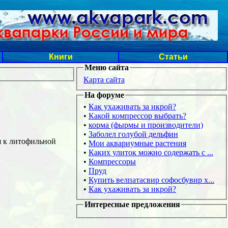
Книги
Статьи
Меню сайта
Карта сайта
На форуме
•
Как ухаживать за икрой?
•
Какой компрессор выбрать?
•
корма (фырмы и производители)
•
Заболел голубой дельфин
я к литофильной
•
Мои аквариумные растения
•
Каких улиток можно содержать с ...
•
Компрессоры
•
Пруд
•
Купить велпатасвир софосбувир х...
•
Как ухаживать за икрой?
Интересные предложения