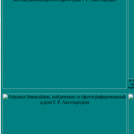
В Т
од
куд