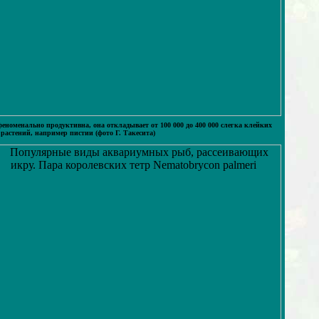
еноменально продуктивна, она откладывает от 100 000 до 400 000 слегка клейких
астений, например пистии (фото Г. Такесита)