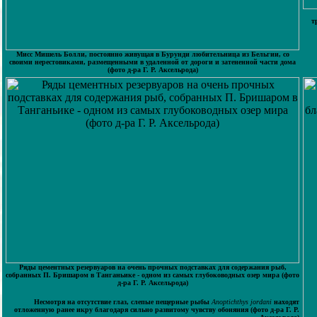
т
Мисс Мишель Болли, постоянно живущая в Бурунди любительница из Бельгии, со
своими нерестовиками, размещенными в удаленной от дороги и затененной части дома
(фото д-ра Г. Р. Аксельрода)
Ряды цементных резервуаров на очень прочных подставках для содержания рыб,
собранных П. Бришаром в Танганьике - одном из самых глубоководных озер мира (фото
д-ра Г. Р. Аксельрода)
Несмотря на отсутствие глаз, слепые пещерные рыбы
Anoptichthys jordani
находят
отложенную ранее икру благодаря сильно развитому чувству обоняния (фото д-ра Г. Р.