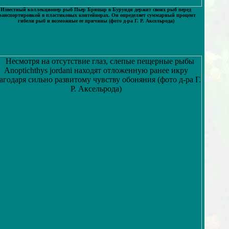
Известный коллекционер рыб Пьер Бришар в Бурунди держит своих рыб перед
ранспортировкой в пластиковых контейнерах. Он определяет суммарный процент
гибели рыб и возможные ее причины (фото д-ра Г. Р. Аксельрода)