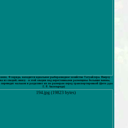
ампе, Флорида, находится идеальное рыборазводное хозяйство Татуайлера. Вверху -
на из секций; внизу - в этой секции под нерестовиками размещены большие ванны,
а переводят мальков и разделяют их по размерам перед транспортировкой (фото д-ра
Г. Р. Аксельрода)