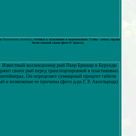
а
Nannostomus anomalus
, готовых к сближению и икрометанию. Слева - самка, справа
- более темный самец (фото Р. Зукала)