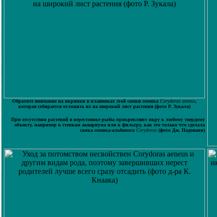
Обратите внимание на икринки в плавниках этой самки сомика
Corydoras aeneus
,
которая собирается отложить их на широкий лист растения (фото Р. Зукала)
При отсутствии растений в нерестовике рыбы прикрепляют икру к любому твердому
объекту, например к стенкам аквариума или к фильтру, как это только что сделала
самка сомика-альбиноса
Corydoras
(фото Дж. Падовани)