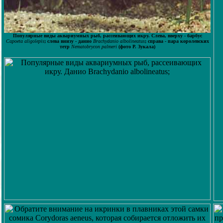
Популярные виды аквариумных рыб, рассеивающих икру. Слева, вверху - барбус
Capoeta aligolepis
; слева внизу - данио
Brachydanio albolineatus
; справа - пара королевских
тетр
Nematobrycon palmeri
(фото Р. Зукала)