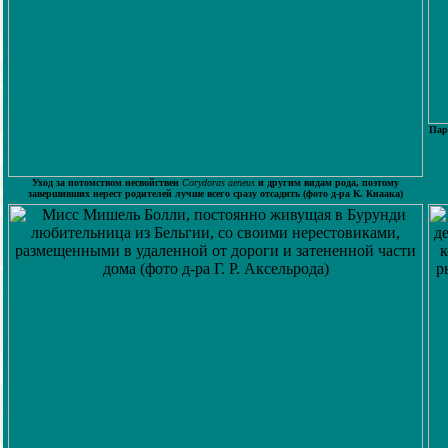
Пар
Уход за потомством несвойствен
Corydoras aeneus
и другим видам рода, поэтому
завершивших нерест родителей лучше всего сразу отсадить (фото д-ра К. Кнаака)