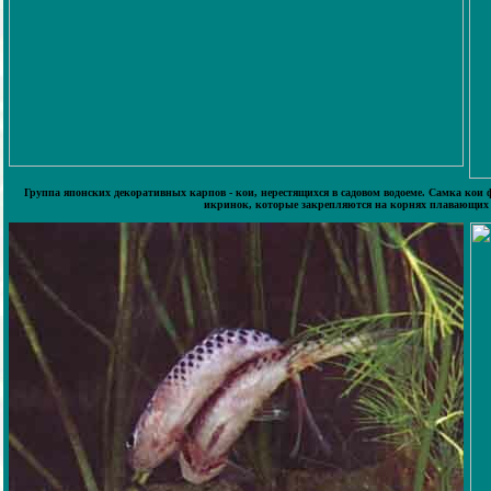
Группа японских декоративных карпов - кои, нерестящихся в садовом водоеме. Самка кои ф
икринок, которые закрепляются на корнях плавающих р